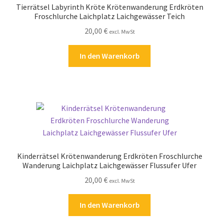
Tierrätsel Labyrinth Kröte Krötenwanderung Erdkröten
Kasse
Froschlurche Laichplatz Laichgewässer Teich
20,00
€
excl. MwSt
Kontakt
In den Warenkorb
Kostenlose Rätsel
Mein Konto
Shop
Über Rätselkind
Kinderrätsel Krötenwanderung Erdkröten Froschlurche
Versandarten
Wanderung Laichplatz Laichgewässer Flussufer Ufer
20,00
€
excl. MwSt
Warenkorb
In den Warenkorb
Widerrufsbelehrung