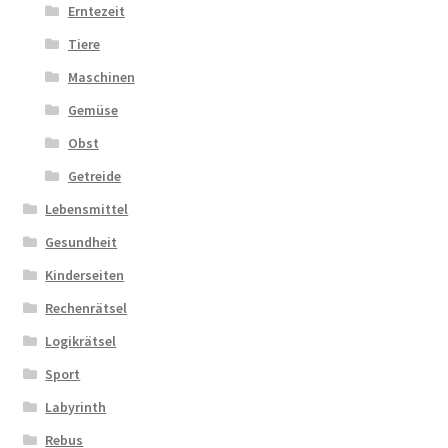
Erntezeit
Tiere
Maschinen
Gemüse
Obst
Getreide
Lebensmittel
Gesundheit
Kinderseiten
Rechenrätsel
Logikrätsel
Sport
Labyrinth
Rebus