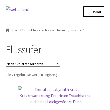
Zur
Zum
Menü
Navigation
Inhalt
springen
springen
Start
Start
Produkte verschlagwortet mit „Flussufer“
AGB
Flussufer
Cookie-Richtlinie (EU)
Datenschutzbelehrung
Nach
Alle 2 Ergebnisse werden angezeigt
Echtheit von Bewertungen
Aktualität
sortiert
FAQ
Impressum