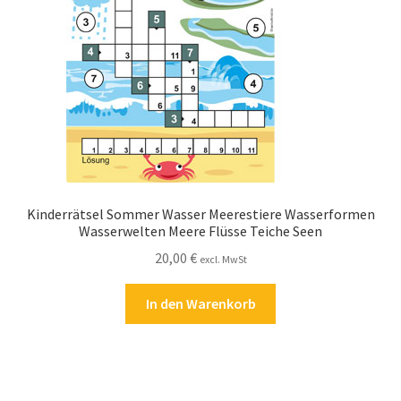
Kasse
Kontakt
Kostenlose Rätsel
Mein Konto
Shop
Kinderrätsel Sommer Wasser Meerestiere Wasserformen
Wasserwelten Meere Flüsse Teiche Seen
Über Rätselkind
20,00
€
excl. MwSt
Versandarten
In den Warenkorb
Warenkorb
Widerrufsbelehrung