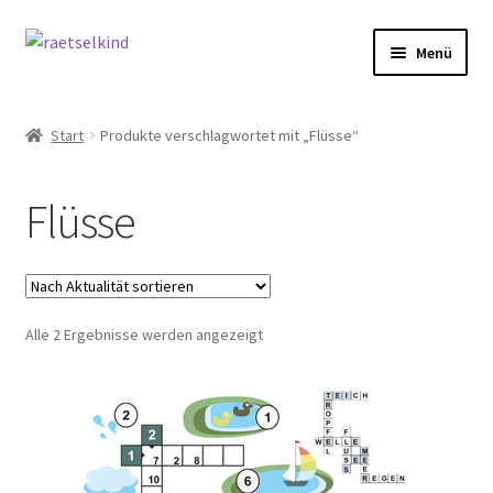
Zur
Zum
Menü
Navigation
Inhalt
springen
springen
Start
Start
Produkte verschlagwortet mit „Flüsse“
AGB
Flüsse
Cookie-Richtlinie (EU)
Datenschutzbelehrung
Nach
Alle 2 Ergebnisse werden angezeigt
Echtheit von Bewertungen
Aktualität
sortiert
FAQ
Impressum