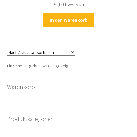
20,00
€
Kasse
excl. MwSt
In den Warenkorb
Kontakt
Kostenlose Rätsel
Mein Konto
Einzelnes Ergebnis wird angezeigt
Shop
Warenkorb
Über Rätselkind
Versandarten
Produktkategorien
Warenkorb
Widerrufsbelehrung