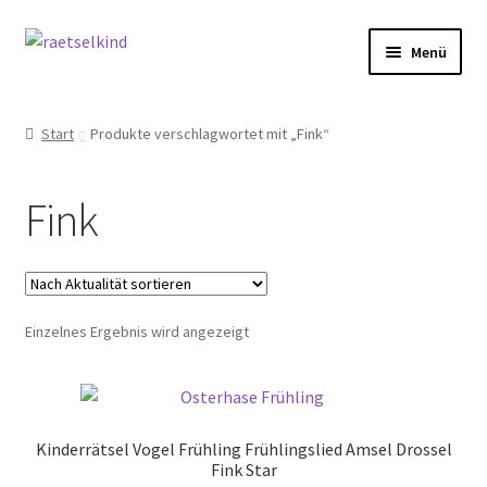
Zur
Zum
Menü
Navigation
Inhalt
springen
springen
Start
Start
Produkte verschlagwortet mit „Fink“
AGB
Fink
Cookie-Richtlinie (EU)
Datenschutzbelehrung
Einzelnes Ergebnis wird angezeigt
Echtheit von Bewertungen
FAQ
Kinderrätsel Vogel Frühling Frühlingslied Amsel Drossel
Impressum
Fink Star