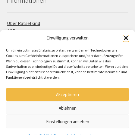
Informationen
Über Rätselkind
AGB
Einwilligung verwalten
Widerrufsbelehrung
Cookie-Richtlinie (EU)
Um dir ein optimales Erlebnis zu bieten, verwenden wir Technologien wie
Cookies, um Geräteinformationen zu speichern und/oder darauf zuzugreifen.
Wenn du diesen Technologien zustimmst, können wir Daten wie das
Surfverhalten oder eindeutige IDs auf dieser Website verarbeiten. Wenn du deine
Einwilligung nicht erteilst oder zurückziehst, können bestimmte Merkmale und
Funktionen beeinträchtigt werden.
Akzeptieren
© raetselkind 2026
Ablehnen
Datenschutzbelehrung
Erstellt mit WooCommerce
.
Einstellungen ansehen
0