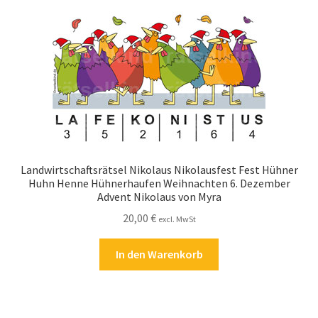
Kasse
Kontakt
Kostenlose Rätsel
Mein Konto
Shop
Landwirtschaftsrätsel Nikolaus Nikolausfest Fest Hühner
Huhn Henne Hühnerhaufen Weihnachten 6. Dezember
Advent Nikolaus von Myra
Über Rätselkind
20,00
€
excl. MwSt
Versandarten
In den Warenkorb
Warenkorb
Widerrufsbelehrung