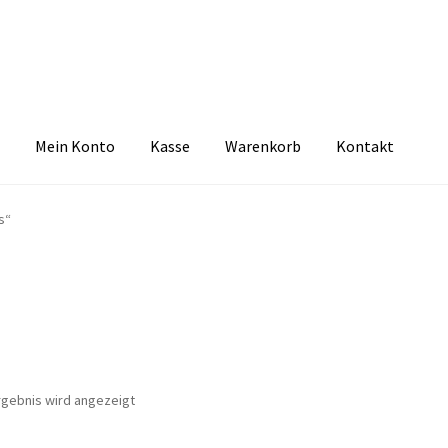
Mein Konto
Kasse
Warenkorb
Kontakt
zbelehrung
Echtheit von Bewertungen
FAQ
Impressum
Kasse
Kon
s“
tselkind
Versandarten
Warenkorb
Widerrufsbelehrung
Zahlungsa
rgebnis wird angezeigt