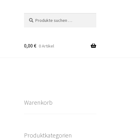
Suchen
Suchen
nach:
0,00
€
0 Artikel
takt
rten
Warenkorb
Produktkategorien