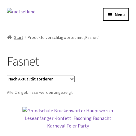
Zur
Zum
Menü
Navigation
Inhalt
springen
springen
Start
Start
Produkte verschlagwortet mit „Fasnet“
AGB
Fasnet
Cookie-Richtlinie (EU)
Datenschutzbelehrung
Nach
Alle 2 Ergebnisse werden angezeigt
Echtheit von Bewertungen
Aktualität
sortiert
FAQ
Impressum