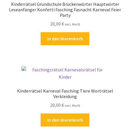
Kinderrätsel Grundschule Brückenwörter Hauptwörter
Kasse
Leseanfänger Konfetti Fasching Fasnacht Karneval Feier
Party
Kontakt
20,00
€
excl. MwSt
Kostenlose Rätsel
In den Warenkorb
Mein Konto
Shop
Über Rätselkind
Kinderrätsel Karneval Fasching Tiere Worträtsel
Verkleidung
Versandarten
20,00
€
excl. MwSt
Warenkorb
In den Warenkorb
Widerrufsbelehrung