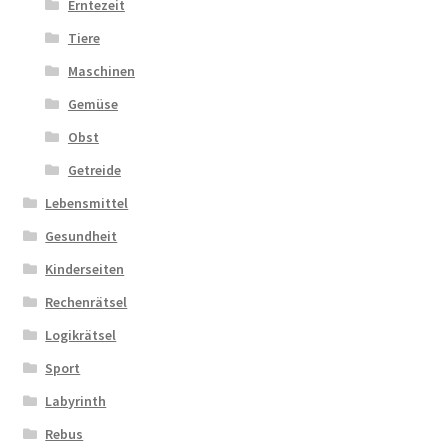
Erntezeit
Tiere
Maschinen
Gemüse
Obst
Getreide
Lebensmittel
Gesundheit
Kinderseiten
Rechenrätsel
Logikrätsel
Sport
Labyrinth
Rebus