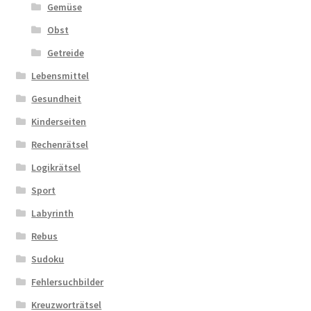
Gemüse
Obst
Getreide
Lebensmittel
Gesundheit
Kinderseiten
Rechenrätsel
Logikrätsel
Sport
Labyrinth
Rebus
Sudoku
Fehlersuchbilder
Kreuzworträtsel