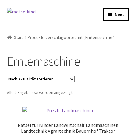
Zur
Zum
Menü
Navigation
Inhalt
springen
springen
Start
Start
Produkte verschlagwortet mit „Erntemaschine“
AGB
Erntemaschine
Cookie-Richtlinie (EU)
Datenschutzbelehrung
Nach
Alle 2 Ergebnisse werden angezeigt
Echtheit von Bewertungen
Aktualität
sortiert
FAQ
Rätsel für Kinder Landwirtschaft Landmaschinen
Impressum
Landtechnik Agrartechnik Bauernhof Traktor