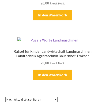
20,00
€
excl. MwSt
Kasse
In den Warenkorb
Kontakt
Kostenlose Rätsel
Mein Konto
Rätsel für Kinder Landwirtschaft Landmaschinen
Shop
Landtechnik Agrartechnik Bauernhof Traktor
20,00
€
excl. MwSt
Über Rätselkind
In den Warenkorb
Versandarten
Warenkorb
Widerrufsbelehrung