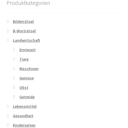
Produktkategorien
Zahlungsarten
Bilderrätsel
B-Worträtsel
Landwirtschaft
Erntezeit
Tiere
Maschinen
Gemüse
Obst
Getreide
Lebensmittel
Gesundheit
Kinderseiten