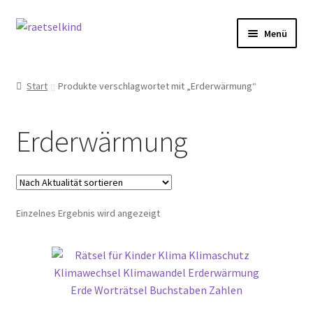
Zur
Zum
Menü
Navigation
Inhalt
springen
springen
Start
Start
Produkte verschlagwortet mit „Erderwärmung“
AGB
Erderwärmung
Cookie-Richtlinie (EU)
Datenschutzbelehrung
Einzelnes Ergebnis wird angezeigt
Echtheit von Bewertungen
FAQ
Impressum