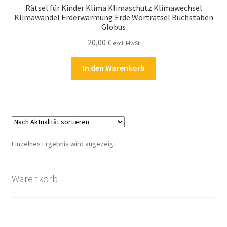
Rätsel für Kinder Klima Klimaschutz Klimawechsel
Kasse
Klimawandel Erderwärmung Erde Worträtsel Buchstaben
Globus
Kontakt
20,00
€
excl. MwSt
Kostenlose Rätsel
In den Warenkorb
Mein Konto
Shop
Über Rätselkind
Einzelnes Ergebnis wird angezeigt
Versandarten
Warenkorb
Warenkorb
Widerrufsbelehrung