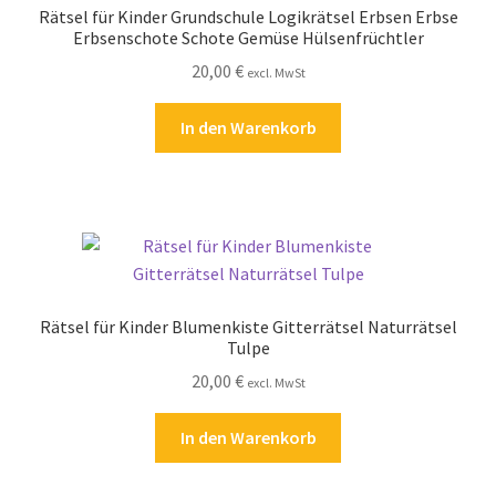
Rätsel für Kinder Grundschule Logikrätsel Erbsen Erbse
Kasse
Erbsenschote Schote Gemüse Hülsenfrüchtler
20,00
€
excl. MwSt
Kontakt
In den Warenkorb
Kostenlose Rätsel
Mein Konto
Shop
Über Rätselkind
Rätsel für Kinder Blumenkiste Gitterrätsel Naturrätsel
Tulpe
Versandarten
20,00
€
excl. MwSt
Warenkorb
In den Warenkorb
Widerrufsbelehrung