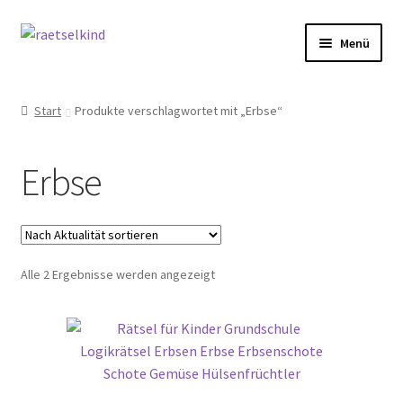
Zur
Zum
Menü
Navigation
Inhalt
springen
springen
Start
Start
Produkte verschlagwortet mit „Erbse“
AGB
Erbse
Cookie-Richtlinie (EU)
Datenschutzbelehrung
Nach
Alle 2 Ergebnisse werden angezeigt
Echtheit von Bewertungen
Aktualität
sortiert
FAQ
Impressum