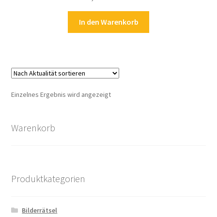
Kasse
In den Warenkorb
Kontakt
Kostenlose Rätsel
Mein Konto
Einzelnes Ergebnis wird angezeigt
Shop
Warenkorb
Über Rätselkind
Versandarten
Produktkategorien
Warenkorb
Bilderrätsel
Widerrufsbelehrung