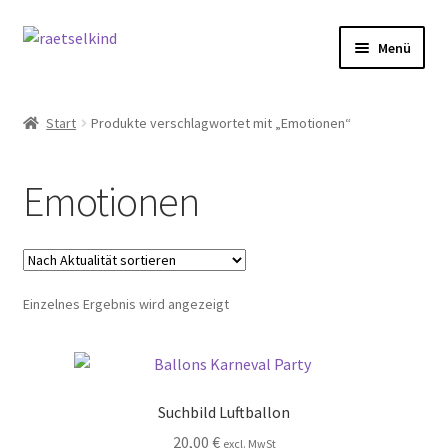
Zur
Zum
Menü
Navigation
Inhalt
springen
springen
Start
Start
Produkte verschlagwortet mit „Emotionen“
AGB
Emotionen
Cookie-Richtlinie (EU)
Datenschutzbelehrung
Einzelnes Ergebnis wird angezeigt
Echtheit von Bewertungen
FAQ
Suchbild Luftballon
Impressum
20,00
€
excl. MwSt