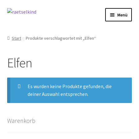
Zur
Zum
Menü
Navigation
Inhalt
springen
springen
Start
Start
Produkte verschlagwortet mit „Elfen“
AGB
Elfen
Cookie-Richtlinie (EU)
Datenschutzbelehrung
Es wurden keine Produkte gefunden, die
deiner Auswahl entsprechen.
Echtheit von Bewertungen
FAQ
Warenkorb
Impressum