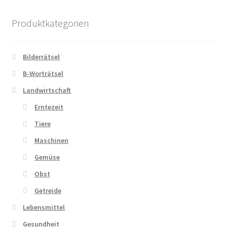
Kasse
Produktkategorien
Kontakt
Bilderrätsel
Kostenlose Rätsel
B-Worträtsel
Mein Konto
Landwirtschaft
Erntezeit
Shop
Tiere
Maschinen
Über Rätselkind
Gemüse
Versandarten
Obst
Getreide
Warenkorb
Lebensmittel
Widerrufsbelehrung
Gesundheit