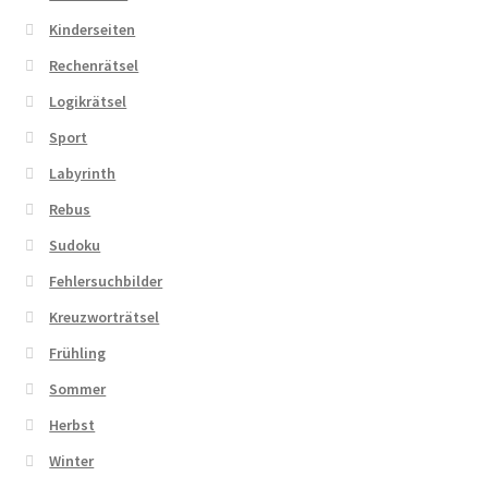
Kinderseiten
Zahlungsarten
Rechenrätsel
Logikrätsel
Sport
Labyrinth
Rebus
Sudoku
Fehlersuchbilder
Kreuzworträtsel
Frühling
Sommer
Herbst
Winter