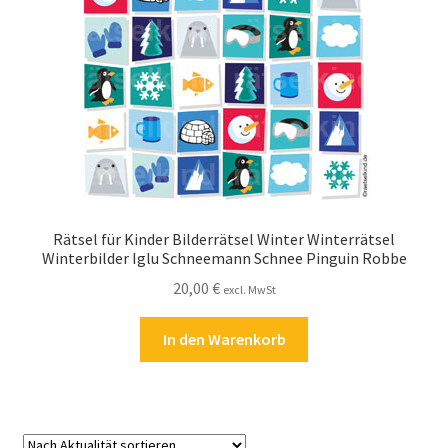
Kasse
Kontakt
Kostenlose Rätsel
Mein Konto
Shop
Rätsel für Kinder Bilderrätsel Winter Winterrätsel
Winterbilder Iglu Schneemann Schnee Pinguin Robbe
Über Rätselkind
20,00
€
excl. MwSt
Versandarten
In den Warenkorb
Warenkorb
Widerrufsbelehrung