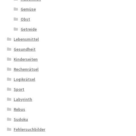
Gemüse
Obst
Getreide
Lebensmittel
Gesundheit
Kinderseiten
Rechenrätsel
Logikrätsel
Sport
Labyrinth
Rebus
Sudoku
Fehlersuchbilder