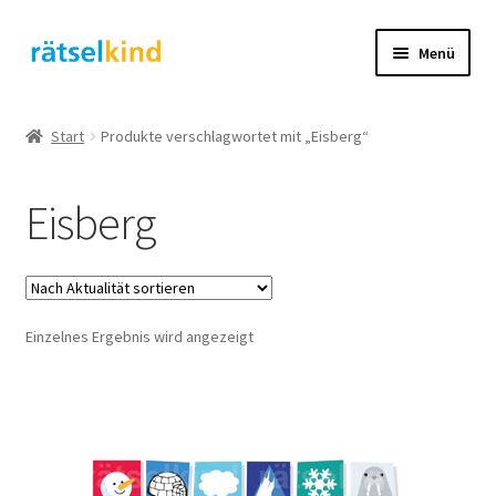
Zur
Zum
Menü
Navigation
Inhalt
springen
springen
Start
Start
Produkte verschlagwortet mit „Eisberg“
AGB
Eisberg
Cookie-Richtlinie (EU)
Datenschutzbelehrung
Einzelnes Ergebnis wird angezeigt
Echtheit von Bewertungen
FAQ
Impressum