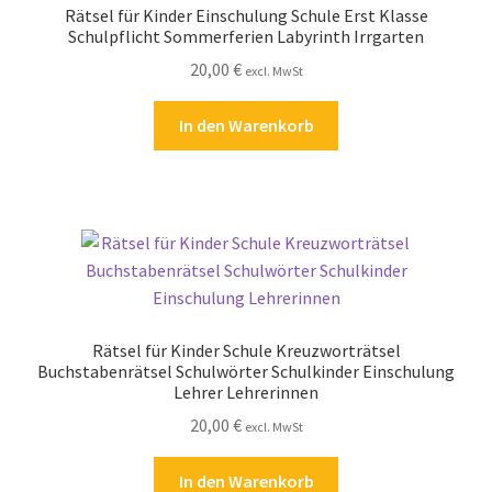
Rätsel für Kinder Einschulung Schule Erst Klasse
Kasse
Schulpflicht Sommerferien Labyrinth Irrgarten
20,00
€
excl. MwSt
Kontakt
In den Warenkorb
Kostenlose Rätsel
Mein Konto
Shop
Über Rätselkind
Rätsel für Kinder Schule Kreuzworträtsel
Versandarten
Buchstabenrätsel Schulwörter Schulkinder Einschulung
Lehrer Lehrerinnen
20,00
€
Warenkorb
excl. MwSt
In den Warenkorb
Widerrufsbelehrung