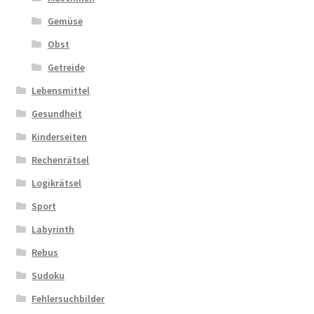
Gemüse
Obst
Getreide
Lebensmittel
Gesundheit
Kinderseiten
Rechenrätsel
Logikrätsel
Sport
Labyrinth
Rebus
Sudoku
Fehlersuchbilder