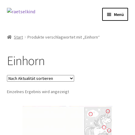
Zur
Zum
Menü
Navigation
Inhalt
springen
springen
Start
Start
Produkte verschlagwortet mit „Einhorn“
AGB
Einhorn
Cookie-Richtlinie (EU)
Datenschutzbelehrung
Einzelnes Ergebnis wird angezeigt
Echtheit von Bewertungen
FAQ
Impressum