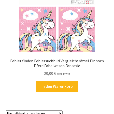
Kasse
Kontakt
Kostenlose Rätsel
Mein Konto
Shop
Fehler finden Fehlersuchbild Vergleichsrätsel Einhorn
Pferd Fabelwesen Fantasie
Über Rätselkind
20,00
€
excl. MwSt
Versandarten
In den Warenkorb
Warenkorb
Widerrufsbelehrung