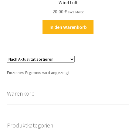
Wind Luft
Kasse
20,00
€
excl. MwSt
Kontakt
In den Warenkorb
Kostenlose Rätsel
Mein Konto
Shop
Einzelnes Ergebnis wird angezeigt
Über Rätselkind
Warenkorb
Versandarten
Warenkorb
Produktkategorien
Widerrufsbelehrung