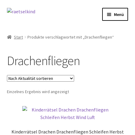
Zur
Zum
Menü
Navigation
Inhalt
springen
springen
Start
Start
Produkte verschlagwortet mit „Drachenfliegen“
AGB
Drachenfliegen
Cookie-Richtlinie (EU)
Datenschutzbelehrung
Einzelnes Ergebnis wird angezeigt
Echtheit von Bewertungen
FAQ
Impressum
Kinderrätsel Drachen Drachenfliegen Schleifen Herbst