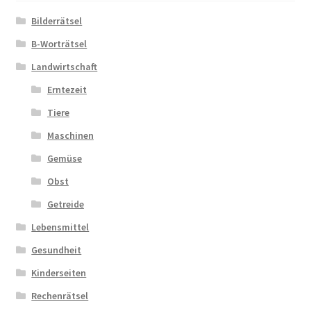
Bilderrätsel
Zahlungsarten
B-Worträtsel
Landwirtschaft
Erntezeit
Tiere
Maschinen
Gemüse
Obst
Getreide
Lebensmittel
Gesundheit
Kinderseiten
Rechenrätsel