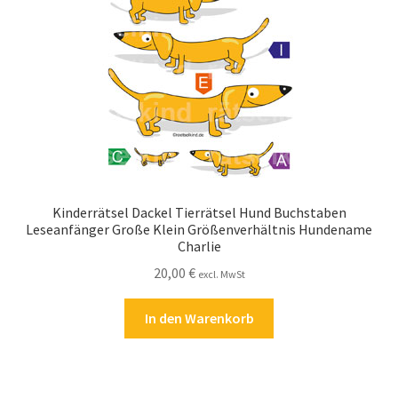
Kasse
Kontakt
Kostenlose Rätsel
Mein Konto
Shop
Kinderrätsel Dackel Tierrätsel Hund Buchstaben
Leseanfänger Große Klein Größenverhältnis Hundename
Charlie
Über Rätselkind
20,00
€
excl. MwSt
Versandarten
In den Warenkorb
Warenkorb
Widerrufsbelehrung