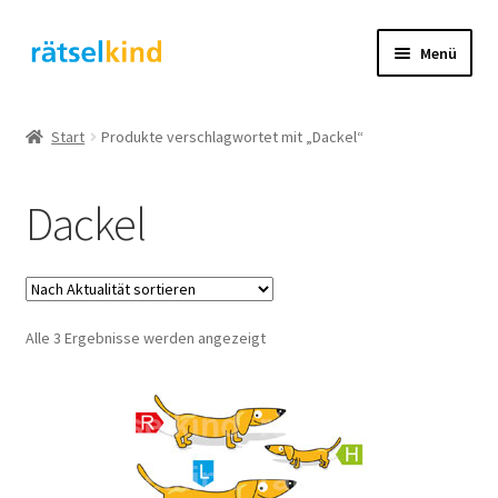
Zur
Zum
Menü
Navigation
Inhalt
springen
springen
Start
Start
Produkte verschlagwortet mit „Dackel“
AGB
Dackel
Cookie-Richtlinie (EU)
Datenschutzbelehrung
Nach
Alle 3 Ergebnisse werden angezeigt
Echtheit von Bewertungen
Aktualität
sortiert
FAQ
Impressum