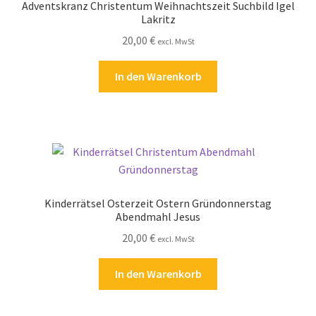
Adventskranz Christentum Weihnachtszeit Suchbild Igel
Kasse
Lakritz
20,00
€
excl. MwSt
Kontakt
In den Warenkorb
Kostenlose Rätsel
Mein Konto
Shop
Über Rätselkind
Kinderrätsel Osterzeit Ostern Gründonnerstag
Abendmahl Jesus
Versandarten
20,00
€
excl. MwSt
In den Warenkorb
Warenkorb
Widerrufsbelehrung