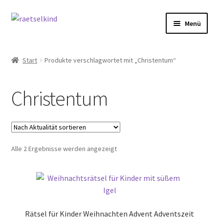
Zur
Zum
Menü
Navigation
Inhalt
springen
springen
Start
Start
Produkte verschlagwortet mit „Christentum“
AGB
Christentum
Cookie-Richtlinie (EU)
Datenschutzbelehrung
Nach
Alle 2 Ergebnisse werden angezeigt
Echtheit von Bewertungen
Aktualität
sortiert
FAQ
Impressum
Rätsel für Kinder Weihnachten Advent Adventszeit