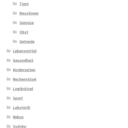
Tiere
Maschinen
Gemüse
Obst
Getreide
Lebensmittel
Gesundheit
Kinderseiten
Rechenrätsel
Logikrätsel
Sport
Labyrinth
Rebus
Sudoku