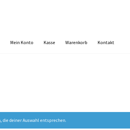
Mein Konto
Kasse
Warenkorb
Kontakt
zbelehrung
Echtheit von Bewertungen
FAQ
Impressum
Kasse
Kon
tselkind
Versandarten
Warenkorb
Widerrufsbelehrung
Zahlungsa
, die deiner Auswahl entsprechen.