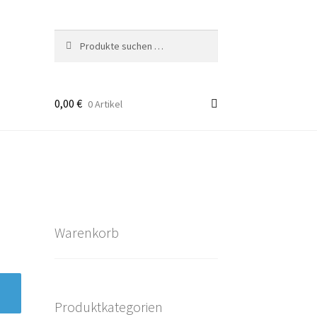
Suchen
Suchen
nach:
0,00
€
0 Artikel
takt
rten
Warenkorb
Produktkategorien