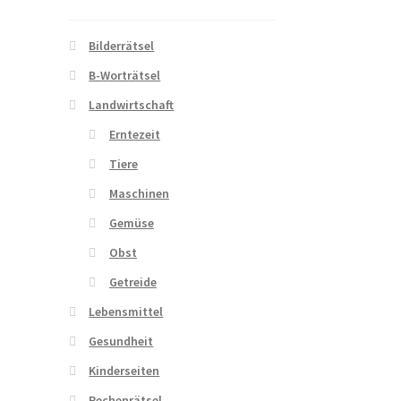
Bilderrätsel
B-Worträtsel
Landwirtschaft
Erntezeit
Tiere
Maschinen
Gemüse
Obst
Getreide
Lebensmittel
Gesundheit
Kinderseiten
Rechenrätsel