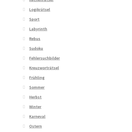
Logikrätsel
Sport
Labyrinth
Rebus
Sudoku
Fehlersuchbilder
Kreuzworträtsel
Frühling
Sommer
Herbst
Winter
Karneval
Ostern