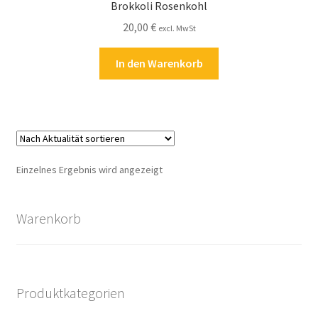
Brokkoli Rosenkohl
Kasse
20,00
€
excl. MwSt
Kontakt
In den Warenkorb
Kostenlose Rätsel
Mein Konto
Shop
Einzelnes Ergebnis wird angezeigt
Über Rätselkind
Warenkorb
Versandarten
Warenkorb
Produktkategorien
Widerrufsbelehrung