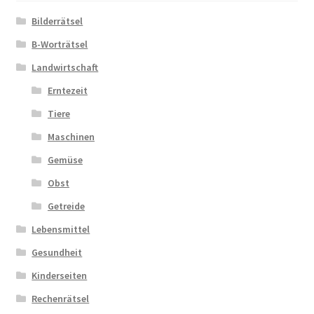
Bilderrätsel
Zahlungsarten
B-Worträtsel
Landwirtschaft
Erntezeit
Tiere
Maschinen
Gemüse
Obst
Getreide
Lebensmittel
Gesundheit
Kinderseiten
Rechenrätsel