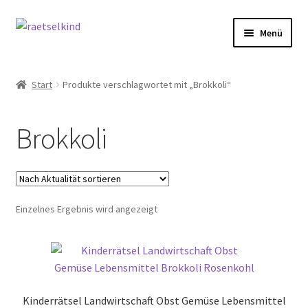
Zur
Zum
Menü
Navigation
Inhalt
springen
springen
Start
Start
Produkte verschlagwortet mit „Brokkoli“
AGB
Brokkoli
Cookie-Richtlinie (EU)
Datenschutzbelehrung
Einzelnes Ergebnis wird angezeigt
Echtheit von Bewertungen
FAQ
Impressum
Kinderrätsel Landwirtschaft Obst Gemüse Lebensmittel