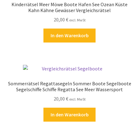
Kinderrätsel Meer Möwe Boote Hafen See Ozean Küste
Kasse
Kahn Kähne Gewässer Vergleichsrätsel
20,00
€
excl. MwSt
Kontakt
In den Warenkorb
Kostenlose Rätsel
Mein Konto
Shop
Sommerrätsel Regattasegeln Sommer Boote Segelboote
Über Rätselkind
Segelschiffe Schiffe Regatta See Meer Wassersport
20,00
€
excl. MwSt
Versandarten
In den Warenkorb
Warenkorb
Widerrufsbelehrung