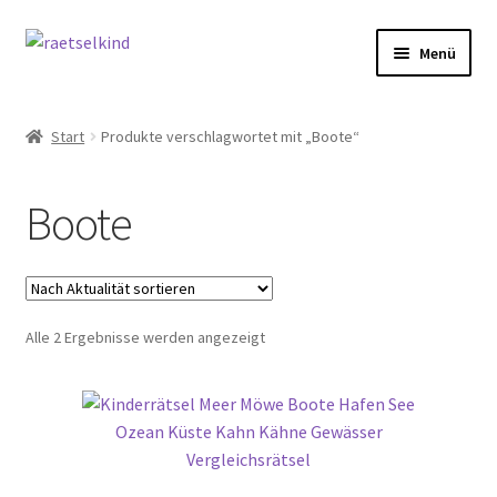
Zur
Zum
Menü
Navigation
Inhalt
springen
springen
Start
Start
Produkte verschlagwortet mit „Boote“
AGB
Boote
Cookie-Richtlinie (EU)
Datenschutzbelehrung
Nach
Alle 2 Ergebnisse werden angezeigt
Echtheit von Bewertungen
Aktualität
sortiert
FAQ
Impressum