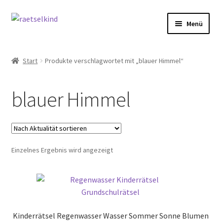
Zur
Zum
Menü
Navigation
Inhalt
springen
springen
Start
Start
Produkte verschlagwortet mit „blauer Himmel“
AGB
blauer Himmel
Cookie-Richtlinie (EU)
Datenschutzbelehrung
Einzelnes Ergebnis wird angezeigt
Echtheit von Bewertungen
FAQ
Impressum
Kinderrätsel Regenwasser Wasser Sommer Sonne Blumen