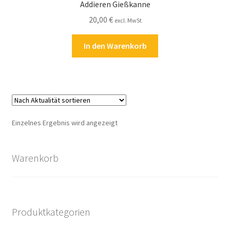
Addieren Gießkanne
Kasse
20,00
€
excl. MwSt
Kontakt
In den Warenkorb
Kostenlose Rätsel
Mein Konto
Shop
Einzelnes Ergebnis wird angezeigt
Über Rätselkind
Warenkorb
Versandarten
Warenkorb
Produktkategorien
Widerrufsbelehrung