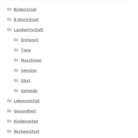
Bilderrätsel
Zahlungsarten
B-Worträtsel
Landwirtschaft
Erntezeit
Tiere
Maschinen
Gemüse
Obst
Getreide
Lebensmittel
Gesundheit
Kinderseiten
Rechenrätsel