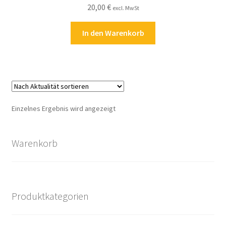
20,00
€
Kasse
excl. MwSt
In den Warenkorb
Kontakt
Kostenlose Rätsel
Mein Konto
Einzelnes Ergebnis wird angezeigt
Shop
Warenkorb
Über Rätselkind
Versandarten
Produktkategorien
Warenkorb
Widerrufsbelehrung