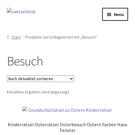
Zur
Zum
Menü
Navigation
Inhalt
springen
springen
Start
Start
Produkte verschlagwortet mit „Besuch“
AGB
Besuch
Cookie-Richtlinie (EU)
Datenschutzbelehrung
Einzelnes Ergebnis wird angezeigt
Echtheit von Bewertungen
FAQ
Kinderrätsel Osterrätsel Osterbesuch Ostern Farben Haus
Impressum
Fenster