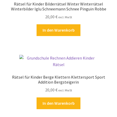
Rätsel für Kinder Bilderrätsel Winter Winterrätsel
Kasse
Winterbilder Iglu Schneemann Schnee Pinguin Robbe
20,00
€
excl. MwSt
Kontakt
In den Warenkorb
Kostenlose Rätsel
Mein Konto
Shop
Über Rätselkind
Rätsel für Kinder Berge Klettern Klettersport Sport
Addition Bergsteigerin
Versandarten
20,00
€
excl. MwSt
Warenkorb
In den Warenkorb
Widerrufsbelehrung