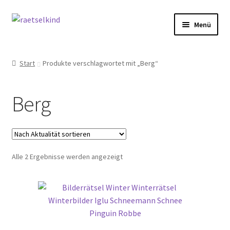
Zur
Zum
Menü
Navigation
Inhalt
springen
springen
Start
Start
Produkte verschlagwortet mit „Berg“
AGB
Berg
Cookie-Richtlinie (EU)
Datenschutzbelehrung
Nach
Alle 2 Ergebnisse werden angezeigt
Echtheit von Bewertungen
Aktualität
sortiert
FAQ
Impressum