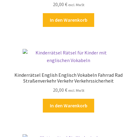
20,00
€
Kasse
excl. MwSt
In den Warenkorb
Kontakt
Kostenlose Rätsel
Mein Konto
Shop
Kinderrätsel English Englisch Vokabeln Fahrrad Rad
Straßenverkehr Verkehr Verkehrssicherheit
Über Rätselkind
20,00
€
excl. MwSt
Versandarten
In den Warenkorb
Warenkorb
Widerrufsbelehrung