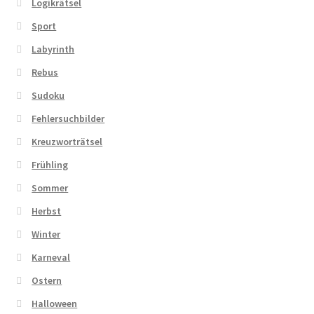
Logikrätsel
Sport
Labyrinth
Rebus
Sudoku
Fehlersuchbilder
Kreuzworträtsel
Frühling
Sommer
Herbst
Winter
Karneval
Ostern
Halloween