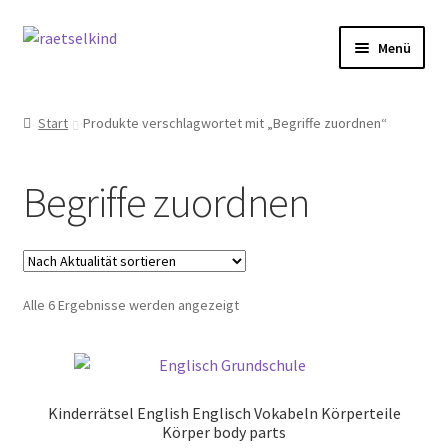
Zur
Zum
Menü
Navigation
Inhalt
springen
springen
Start
Start
Produkte verschlagwortet mit „Begriffe zuordnen“
AGB
Begriffe zuordnen
Cookie-Richtlinie (EU)
Datenschutzbelehrung
Nach
Alle 6 Ergebnisse werden angezeigt
Echtheit von Bewertungen
Aktualität
sortiert
FAQ
Kinderrätsel English Englisch Vokabeln Körperteile
Impressum
Körper body parts