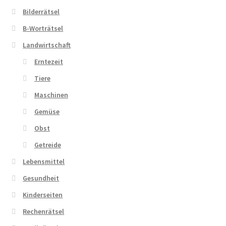
Bilderrätsel
B-Worträtsel
Landwirtschaft
Erntezeit
Tiere
Maschinen
Gemüse
Obst
Getreide
Lebensmittel
Gesundheit
Kinderseiten
Rechenrätsel