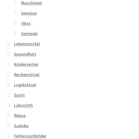
Maschinen
Gemüse
Obst
Getreide
Lebensmittel
Gesundheit
Kinderseiten
Rechenrätsel
Logikrätsel
Sport
Labyrinth
Rebus
Sudoku
Fehlersuchbilder