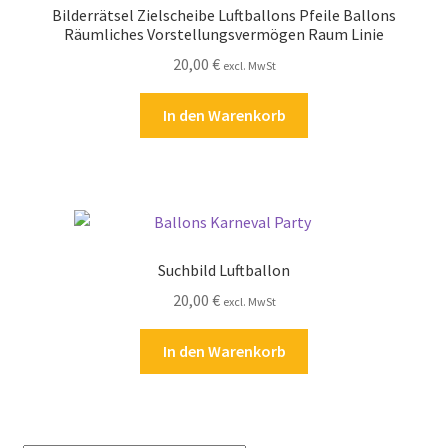
Bilderrätsel Zielscheibe Luftballons Pfeile Ballons
Kasse
Räumliches Vorstellungsvermögen Raum Linie
20,00
€
excl. MwSt
Kontakt
In den Warenkorb
Kostenlose Rätsel
Mein Konto
Shop
Suchbild Luftballon
Über Rätselkind
20,00
€
excl. MwSt
Versandarten
In den Warenkorb
Warenkorb
Widerrufsbelehrung