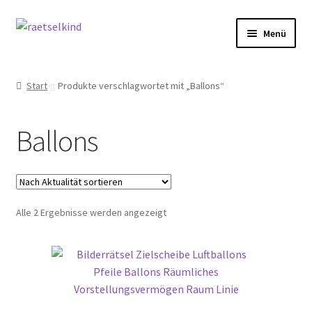
Zur
Zum
Menü
Navigation
Inhalt
springen
springen
Start
Start
Produkte verschlagwortet mit „Ballons“
AGB
Ballons
Cookie-Richtlinie (EU)
Datenschutzbelehrung
Nach
Alle 2 Ergebnisse werden angezeigt
Echtheit von Bewertungen
Aktualität
sortiert
FAQ
Impressum