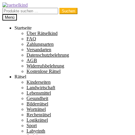
Zur
Zum
Navigation
Inhalt
Suchen
Suchen
springen
springen
nach:
Menü
Startseite
Über Rätselkind
FAQ
Zahlungsarten
Versandarten
Datenschutzbelehrung
AGB
Widerrufsbelehrung
Kostenlose Rätsel
Rätsel
Kinderseiten
Landwirtschaft
Lebensmittel
Gesundheit
Bilderrätsel
Worträtsel
Rechenrätsel
Logikrätsel
Sport
Labyrinth