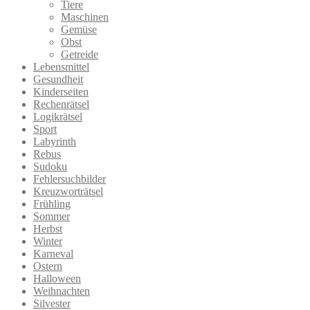
Tiere
Maschinen
Gemüse
Obst
Getreide
Lebensmittel
Gesundheit
Kinderseiten
Rechenrätsel
Logikrätsel
Sport
Labyrinth
Rebus
Sudoku
Fehlersuchbilder
Kreuzworträtsel
Frühling
Sommer
Herbst
Winter
Karneval
Ostern
Halloween
Weihnachten
Silvester