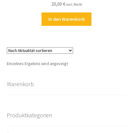
20,00
€
excl. MwSt
Kasse
In den Warenkorb
Kontakt
Kostenlose Rätsel
Mein Konto
Einzelnes Ergebnis wird angezeigt
Shop
Warenkorb
Über Rätselkind
Versandarten
Produktkategorien
Warenkorb
Widerrufsbelehrung