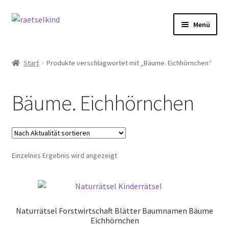
Zur
Zum
Menü
Navigation
Inhalt
springen
springen
Start
Start
Produkte verschlagwortet mit „Bäume. Eichhörnchen“
AGB
Bäume. Eichhörnchen
Cookie-Richtlinie (EU)
Datenschutzbelehrung
Einzelnes Ergebnis wird angezeigt
Echtheit von Bewertungen
FAQ
Naturrätsel Forstwirtschaft Blätter Baumnamen Bäume
Impressum
Eichhörnchen