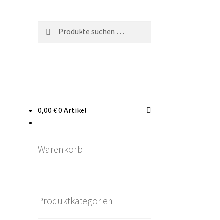
Suchen
Suchen
nach:
0,00
€
0 Artikel
takt
rten
Warenkorb
Produktkategorien