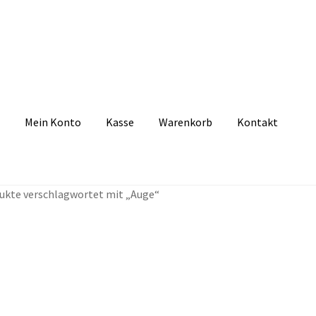
Mein Konto
Kasse
Warenkorb
Kontakt
zbelehrung
Echtheit von Bewertungen
FAQ
Impressum
Kasse
Kon
ukte verschlagwortet mit „Auge“
tselkind
Versandarten
Warenkorb
Widerrufsbelehrung
Zahlungsa
t