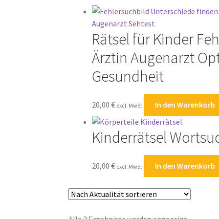
sortiert
Rätsel für Kinder Fe
Ärztin Augenarzt Opt
Gesundheit
20,00
€
In den Warenkorb
excl. MwSt
Kinderrätsel Wortsuc
20,00
€
In den Warenkorb
excl. MwSt
Nach
Alle 2 Ergebnisse werden angezeigt