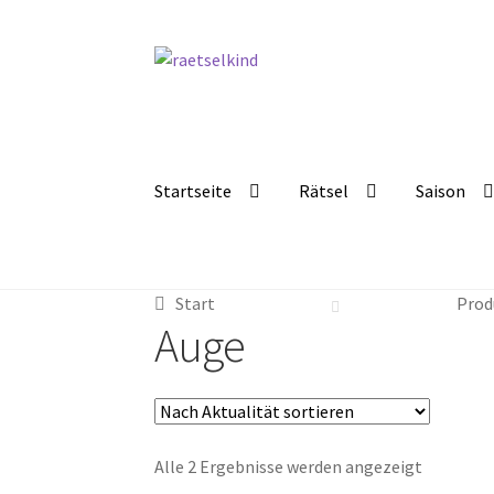
Zur
Zum
Navigation
Inhalt
springen
springen
Startseite
Rätsel
Saison
Start
AGB
Cookie-Richtlinie (EU)
Datenschut
Start
Prod
Kostenlose Rätsel
Mein Konto
Shop
Über Rä
Auge
Nach
Alle 2 Ergebnisse werden angezeigt
Aktualitä