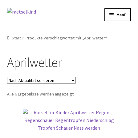
Zur
Zum
Menü
Navigation
Inhalt
springen
springen
Start
Start
Produkte verschlagwortet mit „Aprilwetter“
AGB
Aprilwetter
Cookie-Richtlinie (EU)
Datenschutzbelehrung
Nach
Alle 6 Ergebnisse werden angezeigt
Echtheit von Bewertungen
Aktualität
sortiert
FAQ
Impressum