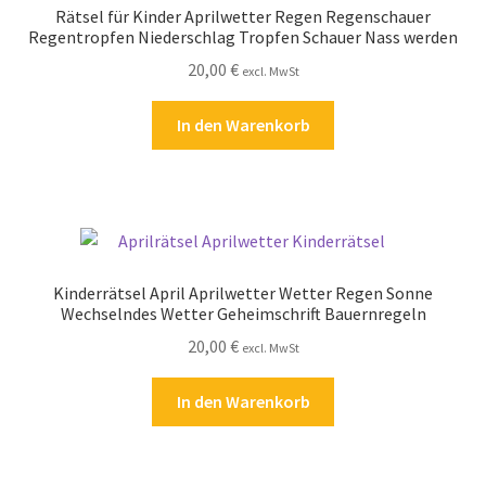
Rätsel für Kinder Aprilwetter Regen Regenschauer
Kasse
Regentropfen Niederschlag Tropfen Schauer Nass werden
20,00
€
excl. MwSt
Kontakt
In den Warenkorb
Kostenlose Rätsel
Mein Konto
Shop
Kinderrätsel April Aprilwetter Wetter Regen Sonne
Über Rätselkind
Wechselndes Wetter Geheimschrift Bauernregeln
20,00
€
excl. MwSt
Versandarten
In den Warenkorb
Warenkorb
Widerrufsbelehrung