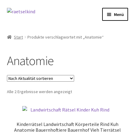
Zur
Zum
Menü
Navigation
Inhalt
springen
springen
Start
Start
Produkte verschlagwortet mit „Anatomie“
AGB
Anatomie
Cookie-Richtlinie (EU)
Datenschutzbelehrung
Nach
Alle 2 Ergebnisse werden angezeigt
Echtheit von Bewertungen
Aktualität
sortiert
FAQ
Kinderrätsel Landwirtschaft Körperteile Rind Kuh
Impressum
Anatomie Bauernhoftiere Bauernhof Vieh Tierrätsel