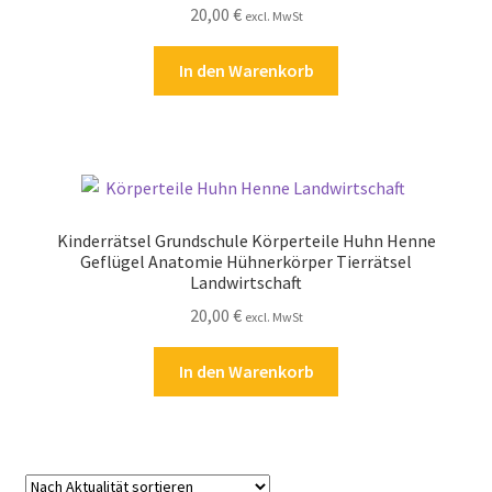
20,00
€
excl. MwSt
Kasse
In den Warenkorb
Kontakt
Kostenlose Rätsel
Mein Konto
Kinderrätsel Grundschule Körperteile Huhn Henne
Shop
Geflügel Anatomie Hühnerkörper Tierrätsel
Landwirtschaft
Über Rätselkind
20,00
€
excl. MwSt
Versandarten
In den Warenkorb
Warenkorb
Widerrufsbelehrung