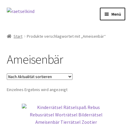
Zur
Zum
Menü
Navigation
Inhalt
springen
springen
Start
Start
Produkte verschlagwortet mit „Ameisenbär“
AGB
Ameisenbär
Cookie-Richtlinie (EU)
Datenschutzbelehrung
Einzelnes Ergebnis wird angezeigt
Echtheit von Bewertungen
FAQ
Impressum