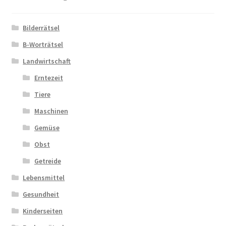
Zahlungsarten
Bilderrätsel
B-Worträtsel
Landwirtschaft
Erntezeit
Tiere
Maschinen
Gemüse
Obst
Getreide
Lebensmittel
Gesundheit
Kinderseiten