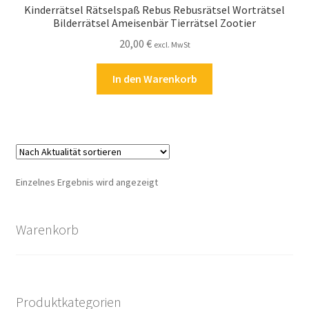
Kinderrätsel Rätselspaß Rebus Rebusrätsel Worträtsel
Kasse
Bilderrätsel Ameisenbär Tierrätsel Zootier
20,00
€
excl. MwSt
Kontakt
In den Warenkorb
Kostenlose Rätsel
Mein Konto
Shop
Einzelnes Ergebnis wird angezeigt
Über Rätselkind
Warenkorb
Versandarten
Warenkorb
Produktkategorien
Widerrufsbelehrung