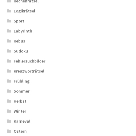
Rechenrätsel
Logikrätsel
Sport
Labyrinth
Rebus
Sudoku
Fehlersuchbilder
Kreuzworträtsel
Frühling
Sommer
Herbst
Winter
Karneval
Ostern