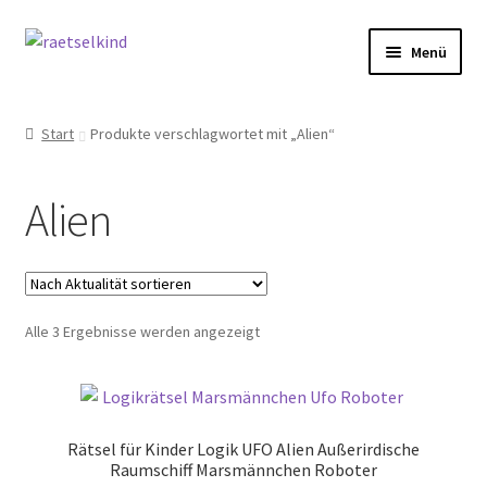
Zur
Zum
Menü
Navigation
Inhalt
springen
springen
Start
Start
Produkte verschlagwortet mit „Alien“
AGB
Alien
Cookie-Richtlinie (EU)
Datenschutzbelehrung
Nach
Alle 3 Ergebnisse werden angezeigt
Echtheit von Bewertungen
Aktualität
sortiert
FAQ
Rätsel für Kinder Logik UFO Alien Außerirdische
Impressum
Raumschiff Marsmännchen Roboter