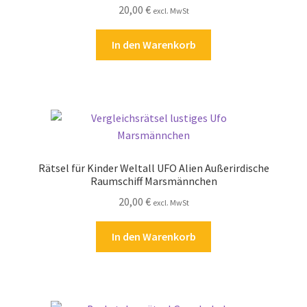
20,00
€
Kasse
excl. MwSt
In den Warenkorb
Kontakt
Kostenlose Rätsel
Mein Konto
Shop
Rätsel für Kinder Weltall UFO Alien Außerirdische
Raumschiff Marsmännchen
Über Rätselkind
20,00
€
excl. MwSt
Versandarten
In den Warenkorb
Warenkorb
Widerrufsbelehrung