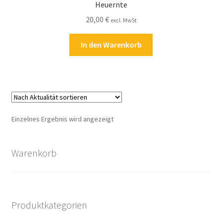
Heuernte
Kasse
20,00
€
excl. MwSt
Kontakt
In den Warenkorb
Kostenlose Rätsel
Mein Konto
Shop
Einzelnes Ergebnis wird angezeigt
Über Rätselkind
Warenkorb
Versandarten
Warenkorb
Produktkategorien
Widerrufsbelehrung