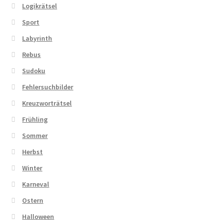
Logikrätsel
Sport
Labyrinth
Rebus
Sudoku
Fehlersuchbilder
Kreuzworträtsel
Frühling
Sommer
Herbst
Winter
Karneval
Ostern
Halloween