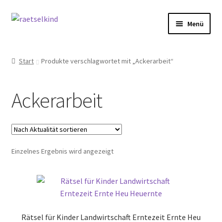
Zur
Zum
Menü
Navigation
Inhalt
springen
springen
Start
Start
Produkte verschlagwortet mit „Ackerarbeit“
AGB
Ackerarbeit
Cookie-Richtlinie (EU)
Datenschutzbelehrung
Einzelnes Ergebnis wird angezeigt
Echtheit von Bewertungen
FAQ
Impressum
Rätsel für Kinder Landwirtschaft Erntezeit Ernte Heu