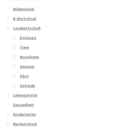
Bilderrätsel
Zahlungsarten
B-Worträtsel
Landwirtschaft
Erntezeit
Tiere
Maschinen
Gemüse
Obst
Getreide
Lebensmittel
Gesundheit
Kinderseiten
Rechenrätsel