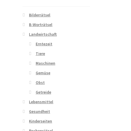
Bilderrätsel
B-Worträtsel
Landwirtschaft
Erntezeit
Tiere
Maschinen
Gemüse
Obst
Getreide
Lebensmittel
Gesundheit
Kinderseiten
Rechenrätsel