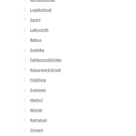
Logikrätsel
Sport
Labyrinth
Rebus
Sudoku
Fehlersuchbilder
Kreuzworträtsel
Frühling
Sommer
Herbst
Winter
Karneval
Ostern