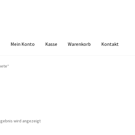
Mein Konto
Kasse
Warenkorb
Kontakt
zbelehrung
Echtheit von Bewertungen
FAQ
Impressum
Kasse
Kon
nete“
tselkind
Versandarten
Warenkorb
Widerrufsbelehrung
Zahlungsa
rgebnis wird angezeigt