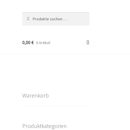
Suchen
Suchen
nach:
0,00
€
0 Artikel
takt
rten
Warenkorb
Produktkategorien